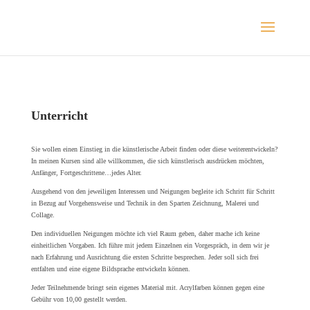
Unterricht
Sie wollen einen Einstieg in die künstlerische Arbeit finden oder diese weiterentwickeln?
In meinen Kursen sind alle willkommen, die sich künstlerisch ausdrücken möchten,
Anfänger, Fortgeschrittene…jedes Alter.
Ausgehend von den jeweiligen Interessen und Neigungen begleite ich Schritt für Schritt
in Bezug auf Vorgehensweise und Technik in den Sparten Zeichnung, Malerei und
Collage.
Den individuellen Neigungen möchte ich viel Raum geben, daher mache ich keine
einheitlichen Vorgaben. Ich führe mit jedem Einzelnen ein Vorgespräch, in dem wir je
nach Erfahrung und Ausrichtung die ersten Schritte besprechen. Jeder soll sich frei
entfalten und eine eigene Bildsprache entwickeln können.
Jeder Teilnehmende bringt sein eigenes Material mit. Acrylfarben können gegen eine
Gebühr von 10,00 gestellt werden.